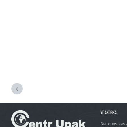
‹
УПАКОВКА
Бытовая хим