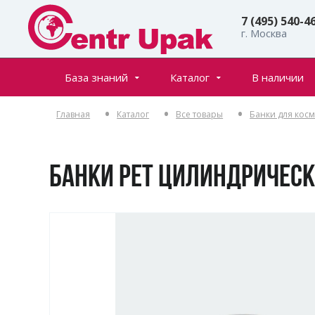
7 (495) 540-4
г. Москва
База знаний
Каталог
В наличии
Все товары
Статьи
Главная
Каталог
Все товары
Банки для кос
Флаконы
Частые вопросы
Банки
Инфостраницы
Крышки
БАНКИ РЕТ ЦИЛИНДРИЧЕСКИ
Дозаторы
Спреи (распылители)
Пенообразователи
Триггеры (курковые распылители)
Ролл-оны
Тубы для косметики