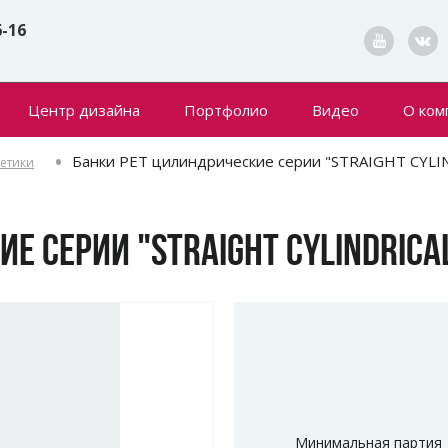
6-16
Центр дизайна
Портфолио
Видео
О ком
Конта
Банки РЕТ цилиндрические серии "STRAIGHT CYLI
метики
Новин
Е СЕРИИ "STRAIGHT CYLINDRICAL
Минимальная партия