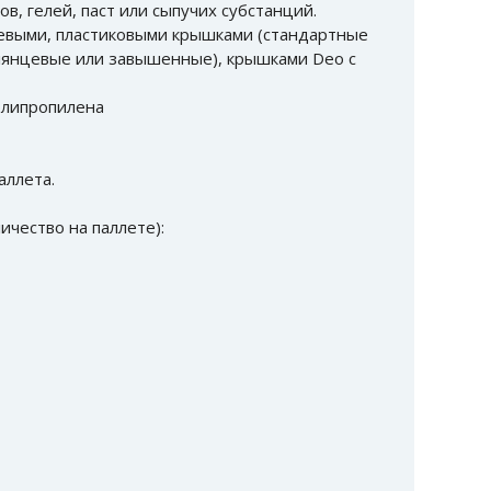
в, гелей, паст или сыпучих субстанций.
евыми, пластиковыми крышками (стандартные
лянцевые или завышенные), крышками Deo с
олипропилена
аллета.
чество на паллете):