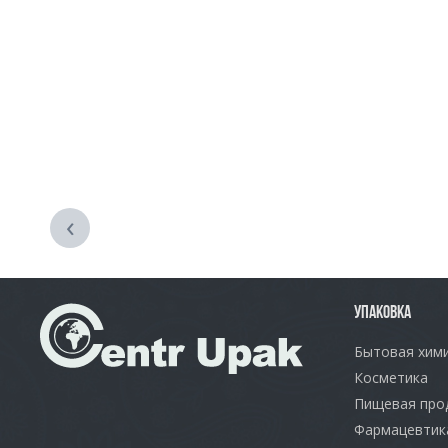
‹
УПАКОВКА
Бытовая хим
Косметика
Пищевая про
Фармацевтик