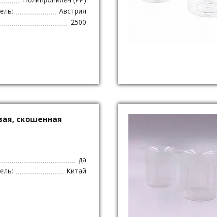
ель:
Австрия
2500
вая, скошенная
да
ель:
Китай