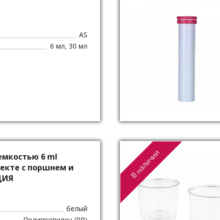
AS
6 мл, 30 мл
В наличии
емкостью 6 ml
лекте с поршнем и
ЦИЯ
белый
Полипропилен (PP)