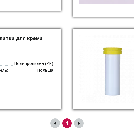
опатка для крема
Полипропилен (PP)
ель:
Польша
1