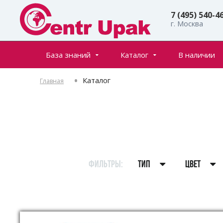
7 (495) 540-4
г. Москва
База знаний
Каталог
В наличии
Все товары
Статьи
Каталог
Главная
Флаконы
Частые вопросы
Банки
Инфостраницы
Крышки
Дозаторы
Спреи (распылители)
ФИЛЬТРЫ:
ТИП
ЦВЕТ
Пенообразователи
Триггеры (курковые распылители)
Ролл-оны
Тубы для косметики