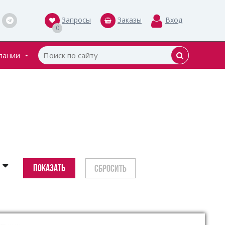
Запросы
Заказы
Вход
0
пании
кты
ки