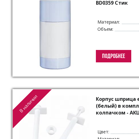
Упаковка для декоративной косметики
BD0359 Стик
Другая упаковка
ЭКО упаковка
Материал:
Вакуумные диспенсеры
Объем:
Инновационная упаковка
Партнеры
ПОДРОБНЕЕ
В наличии
Корпус шприца 
(белый) в комп
колпачком - АК
Цвет:
Материал: