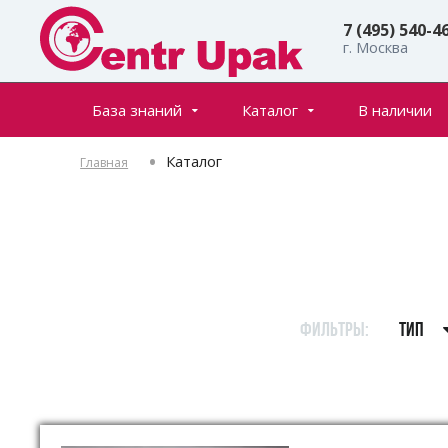
7 (495) 540-4
г. Москва
База знаний
Каталог
В наличии
Все товары
Статьи
Каталог
Главная
Флаконы
Частые вопросы
Банки
Инфостраницы
Крышки
Дозаторы
Спреи (распылители)
ФИЛЬТРЫ:
ТИП
Пенообразователи
Триггеры (курковые распылители)
Ролл-оны
Тубы для косметики