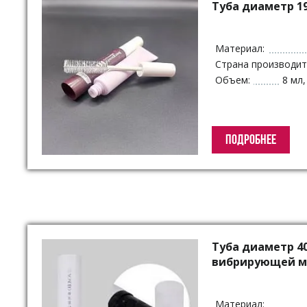
Упаковка для декоративной косметики
Туба диаметр 1
Другая упаковка
ЭКО упаковка
Материал:
Вакуумные диспенсеры
Страна производит
Объем:
8 мл,
Инновационная упаковка
Партнеры
ПОДРОБНЕЕ
Туба диаметр 4
вибрирующей м
Материал: