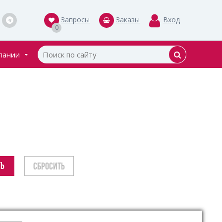
Запросы
Заказы
Вход
0
пании
кты
ки