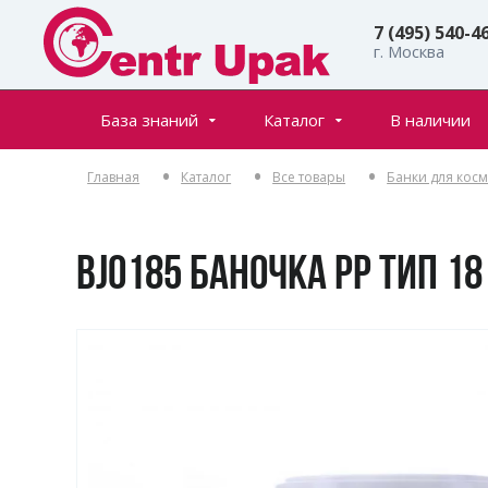
7 (495) 540-4
г. Москва
База знаний
Каталог
В наличии
Все товары
Статьи
Главная
Каталог
Все товары
Банки для кос
Флаконы
Частые вопросы
Банки
Инфостраницы
Крышки
BJ0185 БАНОЧКА PP ТИП 18
Дозаторы
Спреи (распылители)
Пенообразователи
Триггеры (курковые распылители)
Ролл-оны
Тубы для косметики