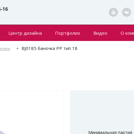
6-16
Центр дизайна
Портфолио
Видео
О ком
Конта
BJ0185 баночка PP тип 18
метики
Новин
Минимальная партия