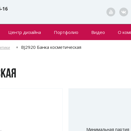
6-16
Центр дизайна
Портфолио
Видео
О ком
Конта
BJ2920 Банка косметическая
метики
Новин
СКАЯ
Минимальная партия