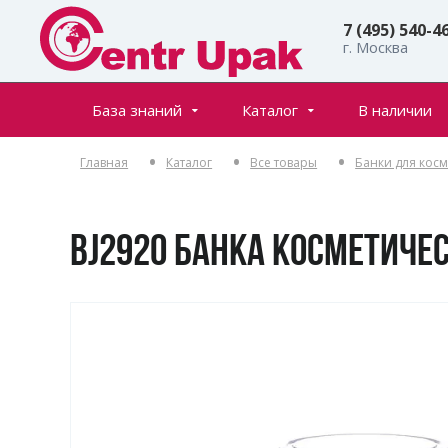
7 (495) 540-4
г. Москва
База знаний
Каталог
В наличии
Все товары
Статьи
Главная
Каталог
Все товары
Банки для кос
Флаконы
Частые вопросы
Банки
Инфостраницы
Крышки
BJ2920 БАНКА КОСМЕТИЧЕ
Дозаторы
Спреи (распылители)
Пенообразователи
Триггеры (курковые распылители)
Ролл-оны
Тубы для косметики