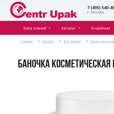
7 (495) 540-4
г. Москва
База знаний
Каталог
В наличии
Все товары
Статьи
Главная
Каталог
Все товары
Банки для кос
Флаконы
Частые вопросы
Банки
Инфостраницы
Крышки
БАНОЧКА КОСМЕТИЧЕСКАЯ 
Дозаторы
Спреи (распылители)
Пенообразователи
Триггеры (курковые распылители)
Ролл-оны
Тубы для косметики