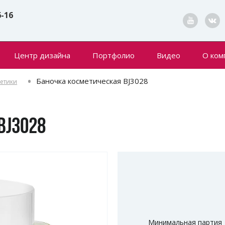
6-16
Центр дизайна
Портфолио
Видео
О ком
Конта
Баночка косметическая BJ3028
метики
Новин
BJ3028
Минимальная партия