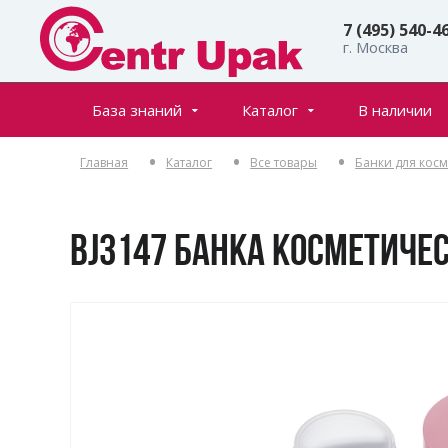
7 (495) 540-4
г. Москва
База знаний
Каталог
В наличии
Все товары
Статьи
Главная
Каталог
Все товары
Банки для кос
Флаконы
Частые вопросы
Банки
Инфостраницы
Крышки
BJ3147 БАНКА КОСМЕТИЧЕ
Дозаторы
Спреи (распылители)
Пенообразователи
Триггеры (курковые распылители)
Ролл-оны
Тубы для косметики