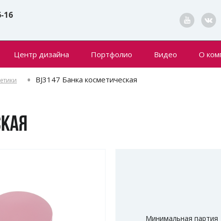
6-16
Центр дизайна
Портфолио
Видео
О ком
Конта
BJ3147 Банка косметическая
метики
Новин
СКАЯ
Минимальная партия