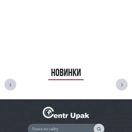
Новинки
‹
›