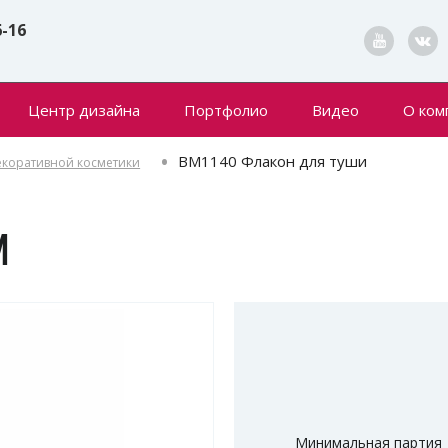
6-16
Центр дизайна
Портфолио
Видео
О ком
Конта
BM1140 Флакон для туши
декоративной косметики
Новин
И
Минимальная партия