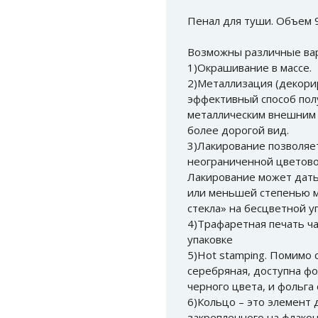
Пенал для туши. Объем 9
Возможны различные ва
1)Окрашивание в массе.
2)Металлизация (декори
эффективный способ пол
металлическим внешним 
более дорогой вид.
3)Лакирование позволяе
неограниченной цветовой
Лакирование может дать
или меньшей степенью м
стекла» на бесцветной у
4)Трафаретная печать ча
упаковке
5)Hot stamping. Помимо 
серебряная, доступна фо
черного цвета, и фольга
6)Кольцо – это элемент 
закрепленного на флакон