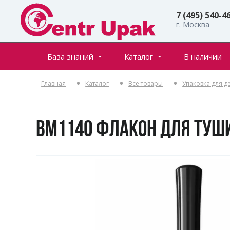
7 (495) 540-4
г. Москва
База знаний
Каталог
В наличии
Все товары
Статьи
Главная
Каталог
Все товары
Упаковка для 
Флаконы
Частые вопросы
Банки
Инфостраницы
Крышки
BM1140 ФЛАКОН ДЛЯ ТУШ
Дозаторы
Спреи (распылители)
Пенообразователи
Триггеры (курковые распылители)
Ролл-оны
Тубы для косметики