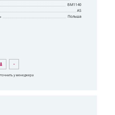
BM1140
AS
ь
Польша
КА
-
уточнить у менеджера