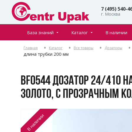
7 (495) 540-4
г. Москва
База знаний
Каталог
В наличии
Все товары
Статьи
Главная
Каталог
Все товары
Дозаторы
Флаконы
Частые вопросы
длина трубки 200 мм
Банки
Инфостраницы
Крышки
BF0544 ДОЗАТОР 24/410
Дозаторы
Спреи (распылители)
ЗОЛОТО, С ПРОЗРАЧНЫМ К
Пенообразователи
Триггеры (курковые распылители)
В наличии
Ролл-оны
Тубы для косметики