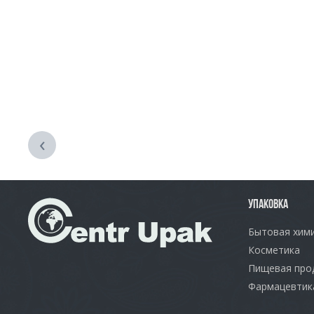
‹
УПАКОВКА
Бытовая хим
Косметика
Пищевая про
Фармацевтик