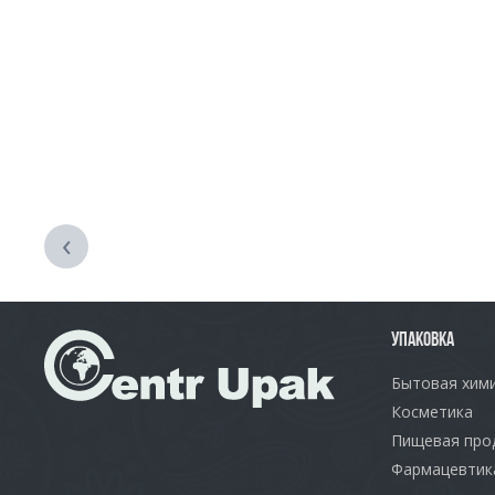
‹
УПАКОВКА
Бытовая хим
Косметика
Пищевая про
Фармацевтик