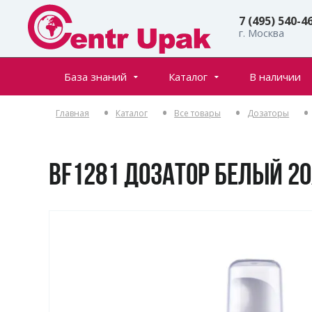
7 (495) 540-4
г. Москва
База знаний
Каталог
В наличии
Все товары
Статьи
Главная
Каталог
Все товары
Дозаторы
Флаконы
Частые вопросы
Банки
Инфостраницы
Крышки
BF1281 ДОЗАТОР БЕЛЫЙ 20
Дозаторы
Спреи (распылители)
Пенообразователи
Триггеры (курковые распылители)
Ролл-оны
Тубы для косметики