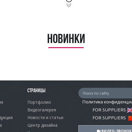
Новинки
СТРАНИЦЫ
Политика конфиденци
ия
Портфолио
FOR SUPPLIERS
Видеогалерея
дукция
Новости и статьи
FOR SUPPLIERS
а
Центр дизайна
ВИДЕО-ЗВОНОК