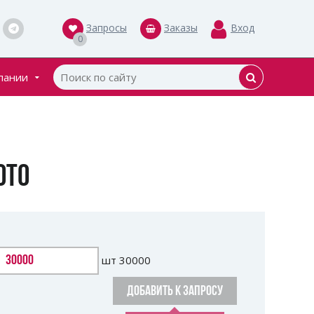
Запросы
Заказы
Вход
0
пании
кты
ки
ОТО
шт
30000
ДОБАВИТЬ К ЗАПРОСУ