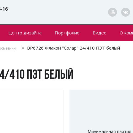
6-16
Центр дизайна
Портфолио
Видео
О ком
Конта
BP6726 Флакон "Солар" 24/410 ПЭТ белый
осметики
Новин
24/410 ПЭТ БЕЛЫЙ
Минимальная партия