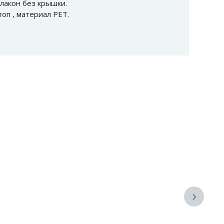
лакон без крышки.
оп , материал PET.
›