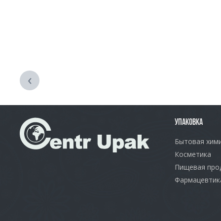
‹
УПАКОВКА
Бытовая хим
Косметика
Пищевая про
Фармацевтик