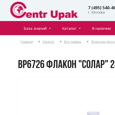
7 (495) 540-4
г. Москва
База знаний
Каталог
В наличии
Все товары
Статьи
Главная
Каталог
Все товары
Флаконы для к
Флаконы
Частые вопросы
Банки
Инфостраницы
Крышки
BP6726 ФЛАКОН "СОЛАР" 
Дозаторы
Спреи (распылители)
Пенообразователи
Триггеры (курковые распылители)
Ролл-оны
Тубы для косметики