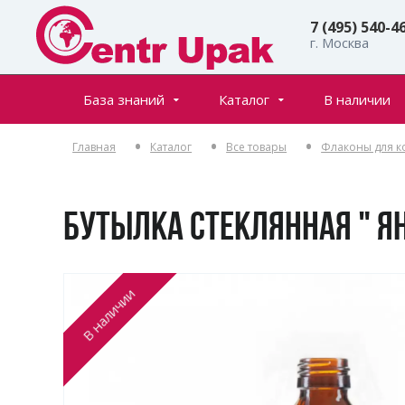
7 (495) 540-4
г. Москва
База знаний
Каталог
В наличии
Все товары
Статьи
Главная
Каталог
Все товары
Флаконы для к
Флаконы
Частые вопросы
Банки
Инфостраницы
Крышки
БУТЫЛКА СТЕКЛЯННАЯ " Я
Дозаторы
Спреи (распылители)
В наличии
Пенообразователи
Триггеры (курковые распылители)
Ролл-оны
Тубы для косметики