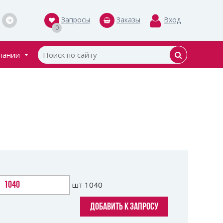
Запросы
Заказы
Вход
0
пании
кты
ки
шт
1040
ДОБАВИТЬ К ЗАПРОСУ