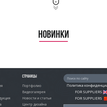
Новинки
СТРАНИЦЫ
Политика конфиденци
ия
Портфолио
FOR SUPPLIERS
Видеогалерея
дукция
Новости и статьи
FOR SUPPLIERS
а
Центр дизайна