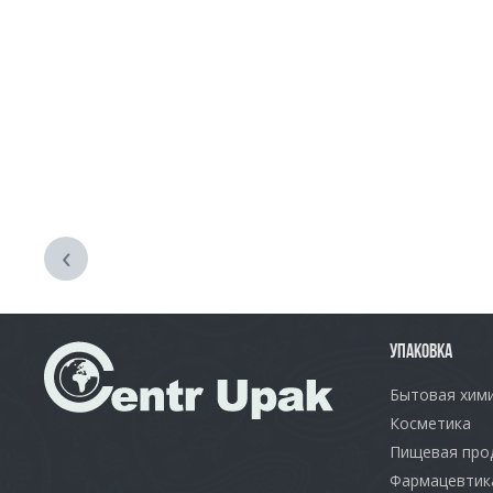
‹
УПАКОВКА
Бытовая хим
Косметика
Пищевая про
Фармацевтик