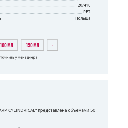
20/410
PET
ь
Польша
100 МЛ
150 МЛ
-
уточнить у менеджера
ARP CYLINDRICAL" представлена объемами 50,