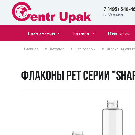
7 (495) 540-4
г. Москва
База знаний
Каталог
В наличии
Все товары
Статьи
Главная
Каталог
Все товары
Флаконы для к
Флаконы
Частые вопросы
Банки
Инфостраницы
Крышки
ФЛАКОНЫ PET СЕРИИ "SHAR
Дозаторы
Спреи (распылители)
Пенообразователи
Триггеры (курковые распылители)
Ролл-оны
Тубы для косметики