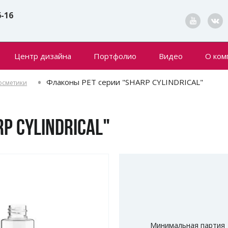
6-16
Центр дизайна
Портфолио
Видео
О ком
Конта
Флаконы PET серии "SHARP CYLINDRICAL"
осметики
Новин
P CYLINDRICAL"
Минимальная партия