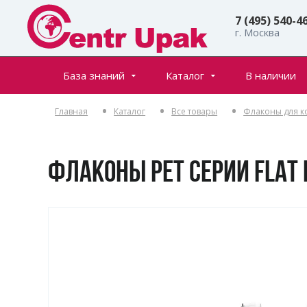
7 (495) 540-4
г. Москва
База знаний
Каталог
В наличии
Все товары
Статьи
Главная
Каталог
Все товары
Флаконы для к
Флаконы
Частые вопросы
Банки
Инфостраницы
Крышки
ФЛАКОНЫ РЕТ СЕРИИ FLAT 
Дозаторы
Спреи (распылители)
Пенообразователи
Триггеры (курковые распылители)
Ролл-оны
Тубы для косметики