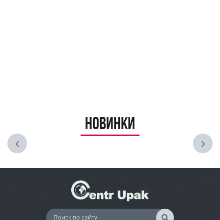
Новинки
‹
›