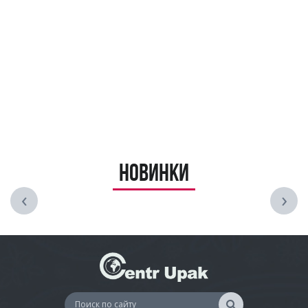
Новинки
‹
›