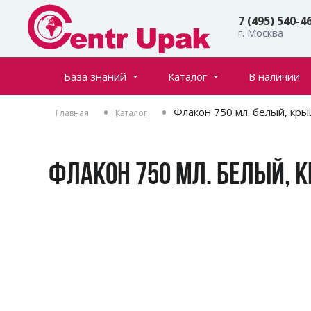
7 (495) 540-4
г. Москва
База знаний
Каталог
В наличии
Все товары
Статьи
Флакон 750 мл. белый, кр
Главная
Каталог
Флаконы
Частые вопросы
Банки
Инфостраницы
Крышки
ФЛАКОН 750 МЛ. БЕЛЫЙ, 
Дозаторы
Спреи (распылители)
Пенообразователи
Триггеры (курковые распылители)
Ролл-оны
Тубы для косметики