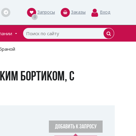
Запросы
Заказы
Вход
0
пании
кты
мбраной
ки
КИМ БОРТИКОМ, С
ДОБАВИТЬ К ЗАПРОСУ