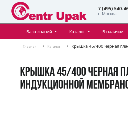
7 (495) 540-4
г. Москва
База знаний
Каталог
В наличии
Все товары
Статьи
Крышка 45/400 черная пла
Главная
Каталог
Флаконы
Частые вопросы
Банки
Инфостраницы
Крышки
КРЫШКА 45/400 ЧЕРНАЯ П
Дозаторы
ИНДУКЦИОННОЙ МЕМБРАН
Спреи (распылители)
Пенообразователи
Триггеры (курковые распылители)
Ролл-оны
Тубы для косметики