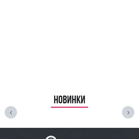
Новинки
‹
›