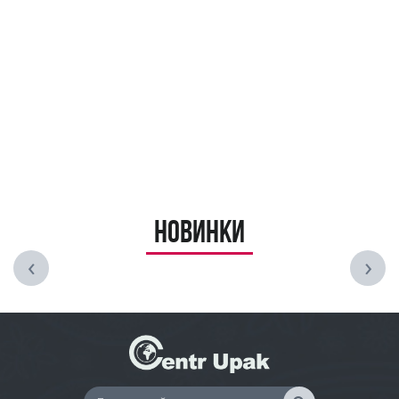
Новинки
‹
›