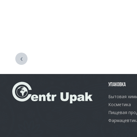
‹
УПАКОВКА
Бытовая хим
Косметика
Пищевая про
Фармацевтик