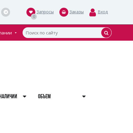
Запросы
Заказы
Вход
0
пании
кты
ки
 НАЛИЧИИ
ОБЪЕМ