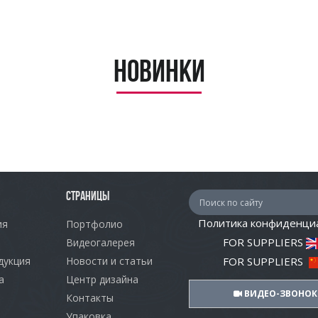
Новинки
СТРАНИЦЫ
Политика конфиденци
ия
Портфолио
FOR SUPPLIERS
Видеогалерея
дукция
Новости и статьи
FOR SUPPLIERS
а
Центр дизайна
ВИДЕО-ЗВОНОК
Контакты
Упаковка