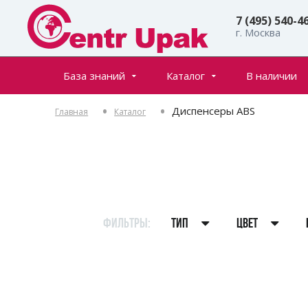
7 (495) 540-4
г. Москва
База знаний
Каталог
В наличии
Все товары
Статьи
Диспенсеры ABS
Главная
Каталог
Флаконы
Частые вопросы
Банки
Инфостраницы
Крышки
Дозаторы
Спреи (распылители)
ФИЛЬТРЫ:
ТИП
ЦВЕТ
Пенообразователи
Триггеры (курковые распылители)
Ролл-оны
Тубы для косметики