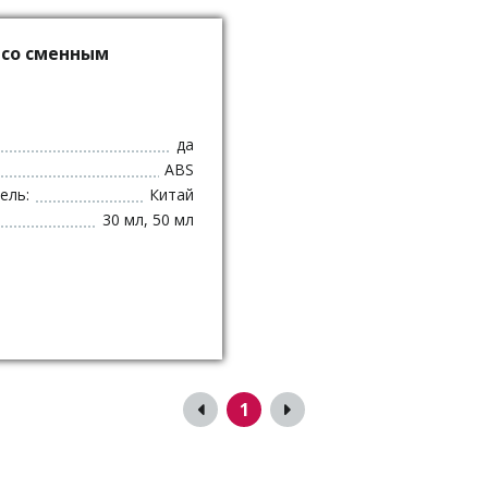
l со сменным
да
ABS
ель:
Китай
30 мл, 50 мл
1