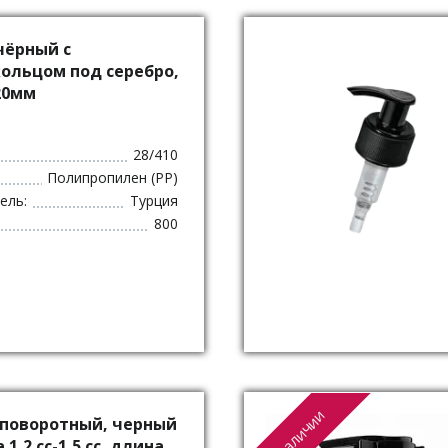
чёрный с
ольцом под серебро,
20мм
28/410
Полипропилен (PP)
ель:
Турция
800
В наличии
, поворотный, черный
1,2 сс-1,5 сс, длина