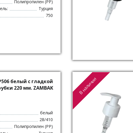
Полипропилен (PP)
ель:
Турция
750
В наличии
P506 белый с гладкой
рубки 220 мм. ZAMBAK
белый
28/410
Полипропилен (PP)