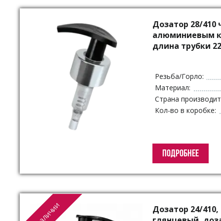
Упаковка для декоративной косметики
Другая упаковка
Дозатор 28/410 
ЭКО упаковка
алюминиевым к
длина трубки 2
Вакуумные диспенсеры
Инновационная упаковка
Партнеры
Резьба/Горло:
Материал:
Страна производит
Кол-во в коробке:
ПОДРОБНЕЕ
В наличии
Дозатор 24/410
глянцевый, доза 