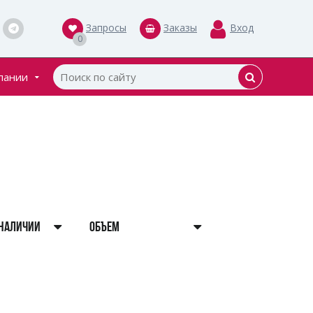
Запросы
Заказы
Вход
0
пании
кты
ки
 НАЛИЧИИ
ОБЪЕМ