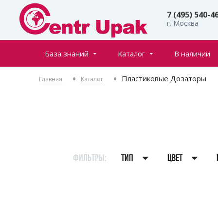
7 (495) 540-4
г. Москва
База знаний
Каталог
В наличии
Все товары
Статьи
Пластиковые Дозаторы
Главная
Каталог
Флаконы
Частые вопросы
Банки
Инфостраницы
Крышки
Дозаторы
Спреи (распылители)
ФИЛЬТРЫ:
ТИП
ЦВЕТ
Пенообразователи
Триггеры (курковые распылители)
Ролл-оны
Тубы для косметики